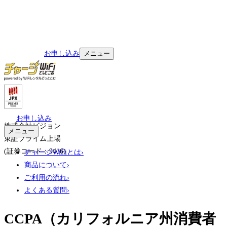
お申し込み
メニュー
お申し込み
株式会社ビジョン
メニュー
東証プライム上場
(証券コード：
9416
)
チャージWiFiとは
›
商品について
›
ご利用の流れ
›
よくある質問
›
CCPA（カリフォルニア州消費者